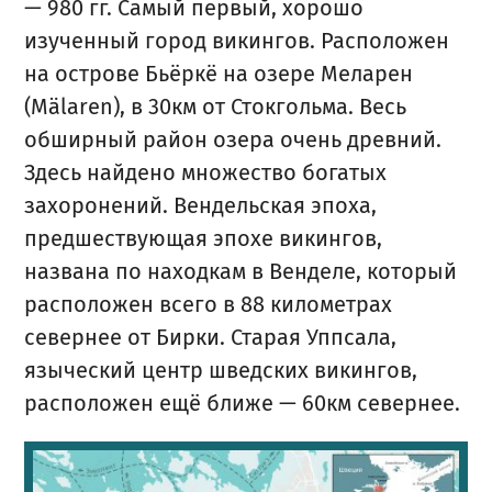
— 980 гг. Самый первый, хорошо
изученный город викингов. Расположен
на острове Бьёркё на озере Меларен
(Mälaren), в 30км от Стокгольма. Весь
обширный район озера очень древний.
Здесь найдено множество богатых
захоронений. Вендельская эпоха,
предшествующая эпохе викингов,
названа по находкам в Венделе, который
расположен всего в 88 километрах
севернее от Бирки. Старая Уппсала,
языческий центр шведских викингов,
расположен ещё ближе — 60км севернее.