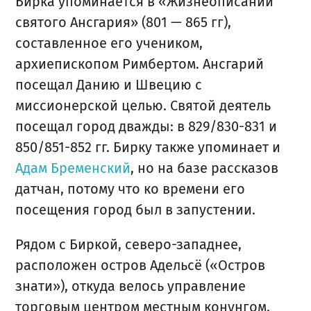
Бирка упоминается в «Жизнеописании
святого Ансгария» (801 — 865 гг),
составленное его учеником,
архиепископом Римбертом. Ансгарий
посещал Данию и Швецию с
миссионерской целью. Святой деятель
посещал город дважды: в 829/830-831 и
850/851-852 гг. Бирку также упоминает и
Адам Бременский
, но на базе рассказов
датчан, потому что ко времени его
посещения город был в запустении.
Рядом с Биркой, северо-западнее,
расположен остров Адельсё («Остров
знати»), откуда велось управление
торговым центром местным конунгом.