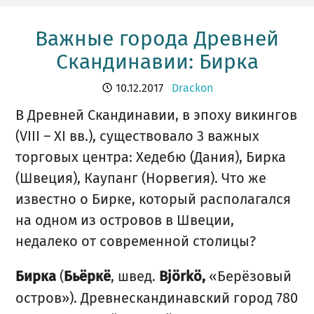
Важные города Древней
Скандинавии: Бирка
10.12.2017
Drackon
В Древней Скандинавии, в эпоху викингов
(VIII – XI вв.), существовало 3 важных
торговых центра: Хедебю (Дания), Бирка
(Швеция), Каупанг (Норвегия). Что же
известно о Бирке, который располагался
на одном из островов в Швеции,
недалеко от современной столицы?
(
, швед.
«Берёзовый
Бирка
Бьёркё
Björkö,
остров»). Древнескандинавский город 780