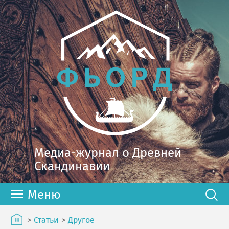
Медиа-журнал о Древней
Скандинавии
Меню
>
Статьи
>
Другое