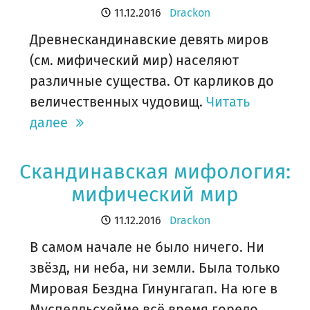
11.12.2016
Drackon
Древнескандинавские девять миров
(см. мифический мир) населяют
различные существа. От карликов до
величественных чудовищ.
Читать
далее
Скандинавская мифология:
мифический мир
11.12.2016
Drackon
В самом начале не было ничего. Ни
звёзд, ни неба, ни земли. Была только
Мировая Бездна Гинунгагап. На юге в
Муспелльсхейме всё время горело