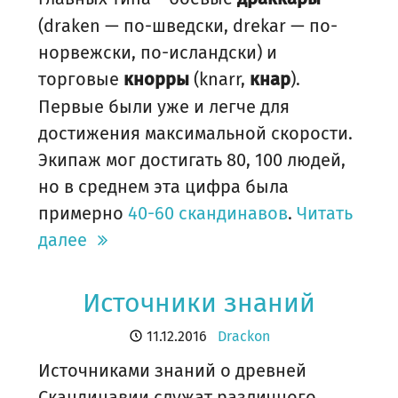
(draken — по-шведски, drekar — по-
норвежски, по-исландски) и
торговые
(knarr,
).
кнорры
кнар
Первые были уже и легче для
достижения максимальной скорости.
Экипаж мог достигать 80, 100 людей,
но в среднем эта цифра была
примерно
40-60 скандинавов
.
Читать
далее
Источники знаний
11.12.2016
Drackon
Источниками знаний о древней
Скандинавии служат различного