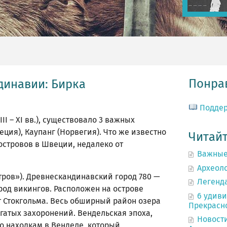
Понрав
динавии: Бирка
Подде
II – XI вв.), существовало 3 важных
еция), Каупанг (Норвегия). Что же известно
Читайт
 островов в Швеции, недалеко от
Важные
Археоло
ров»). Древнескандинавский город 780 —
Легенд
род викингов. Расположен на острове
6 удиви
от Стокгольма. Весь обширный район озера
Прекрасн
гатых захоронений. Вендельская эпоха,
Новости
о находкам в Венделе, который