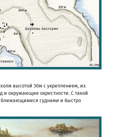
холм высотой 30м с укреплением, из
д и окружающие окрестности. С такой
риближающимися суднами и быстро