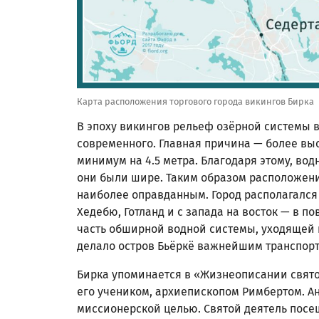
Карта расположения торгового города викингов Бирка
В эпоху викингов рельеф озёрной системы в
современного. Главная причина — более вы
минимум на 4.5 метра. Благодаря этому, во
они были шире. Таким образом расположени
наиболее оправданным. Город располагался н
Хедебю, Готланд и с запада на восток — в по
часть обширной водной системы, уходящей н
делало остров Бьёркё важнейшим транспорт
Бирка упоминается в «Жизнеописании святог
его учеником, архиепископом Римбертом. 
миссионерской целью. Святой деятель посещ