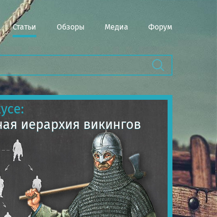
Статьи
Обзоры
Медиа
Форум
усе:
ая иерархия викингов