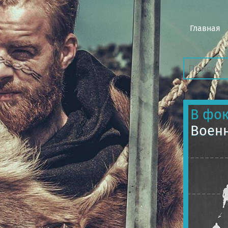
Главная
В фок
Военн