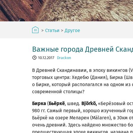
>
Статьи
>
Другое
Важные города Древней Скан
10.12.2017
Drackon
В Древней Скандинавии, в эпоху викингов (VI
торговых центра: Хедебю (Дания), Бирка (Шв
о Бирке, который располагался на одном из
современной столицы?
(
, швед.
«Берёзовый ост
Бирка
Бьёркё
Björkö,
980 гг. Самый первый, хорошо изученный го
Бьёркё на озере Меларен (Mälaren), в 30км 
очень древний. Здесь найдено множество бо
предшествующая эпохе викингов, названа п