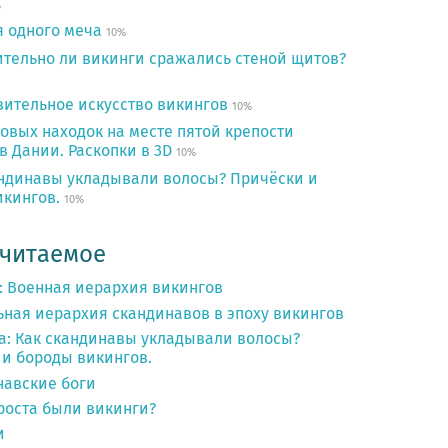
%
я одного меча
10%
ительно ли викинги сражались стеной щитов?
зительное искусство викингов
10%
овых находок на месте пятой крепости
в Дании. Раскопки в 3D
10%
андинавы укладывали волосы? Причёски и
икингов.
10%
 читаемое
: Военная иерархия викингов
ьная иерархия скандинавов в эпоху викингов
а: Как скандинавы укладывали волосы?
и бороды викингов.
навские боги
роста были викинги?
и