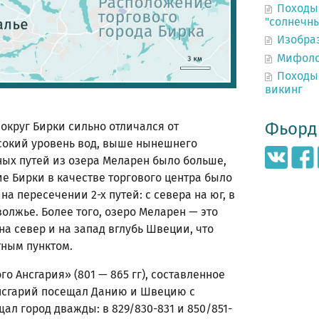
Походы:
"солнечн
Изобра
Мифоло
Походы
викинг
Фьорд 
округ Бирки сильно отличался от
сокий уровень вод, выше нынешнего
дных путей из озера Меларен было больше,
е Бирки в качестве торгового центра было
а пересечении 2-х путей: с севера на юг, в
волжье. Более того, озеро Меларен — это
а север и на запад вглубь Швеции, что
ным пунктом.
о Ансгария» (801 — 865 гг), составленное
Ансгарий посещал Данию и Швецию с
ал город дважды: в 829/830-831 и 850/851-