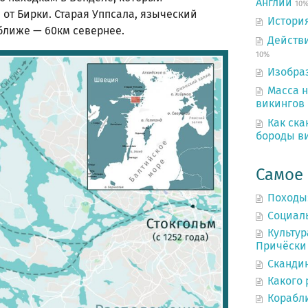
Англии
10
 от Бирки. Старая Уппсала, языческий
Истори
ближе — 60км севернее.
Действ
10%
Изобра
Масса н
викингов 
Как ск
бороды в
Самое
Походы
Социал
Культур
Причёски 
Сканди
Какого 
Корабл