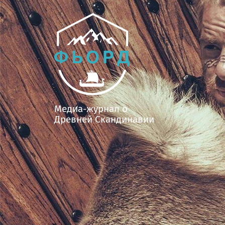
Медиа-журнал о
Древней Скандинавии