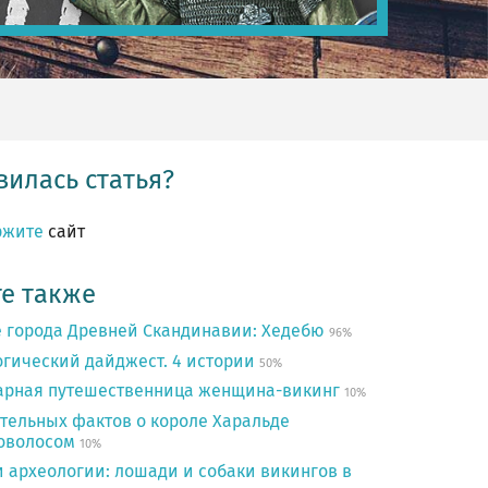
илась статья?
ржите
сайт
е также
 города Древней Скандинавии: Хедебю
96%
гический дайджест. 4 истории
50%
арная путешественница женщина-викинг
10%
тельных фактов о короле Харальде
оволосом
10%
 археологии: лошади и собаки викингов в