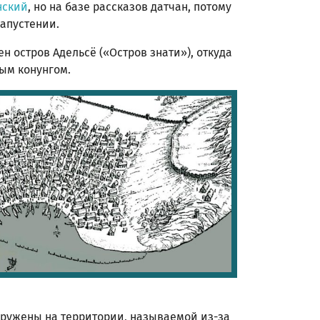
нский
, но на базе рассказов датчан, потому
запустении.
н остров Адельсё («Остров знати»), откуда
ым конунгом.
ружены на территории, называемой из-за