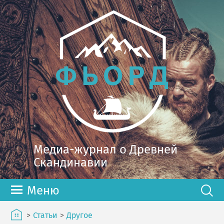
Медиа-журнал о Древней
Скандинавии
Меню
>
Статьи
>
Другое