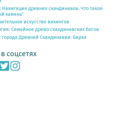
и
 Навигация древних скандинавов. Что такое
ый камень"
зительное искусство викингов
гия: Семейное древо скандинавских богов
 города Древней Скандинавии: Бирка
в соцсетях