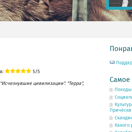
Понрав
Подде
а:
5/5
Самое
"Исчезнувшие цивилизации". "Терра",
Походы
Социал
Культур
Причёски 
Сканди
Какого 