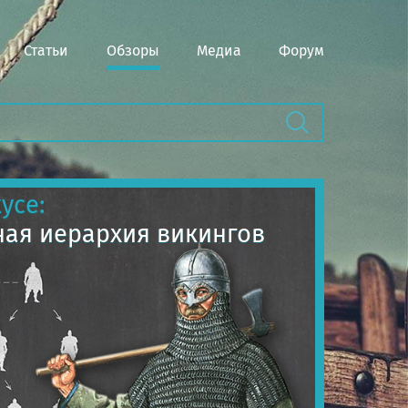
Статьи
Обзоры
Медиа
Форум
усе:
ая иерархия викингов