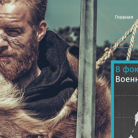
Главная
В фок
Военн