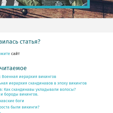
илась статья?
ржите
сайт
 читаемое
: Военная иерархия викингов
ьная иерархия скандинавов в эпоху викингов
а: Как скандинавы укладывали волосы?
и бороды викингов.
навские боги
роста были викинги?