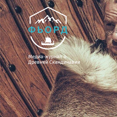
Медиа-журнал о
Древней Скандинавии