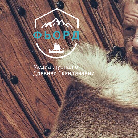
Медиа-журнал о
Древней Скандинавии