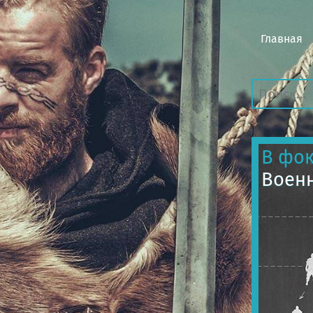
Главная
В фок
Военн