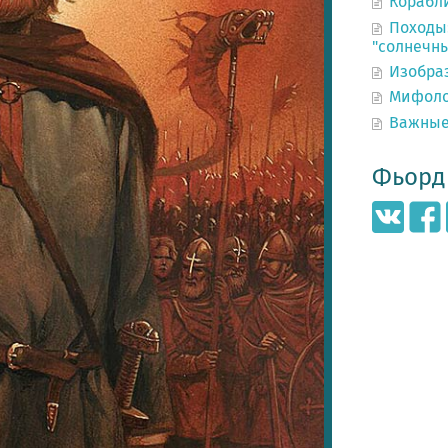
Корабл
Походы:
"солнечн
Изобра
Мифоло
Важные
Фьорд 