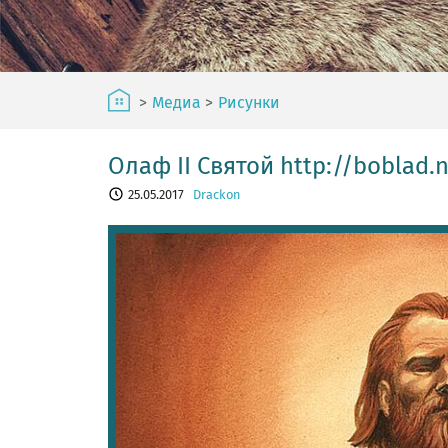
>
Медиа
>
Рисунки
Олаф II Святой http://boblad.n
25.05.2017
Drackon