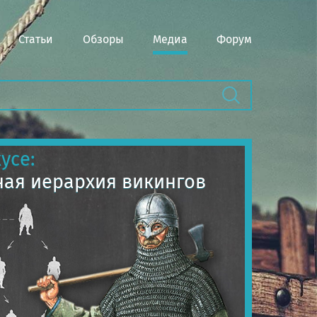
Статьи
Обзоры
Медиа
Форум
усе:
ая иерархия викингов