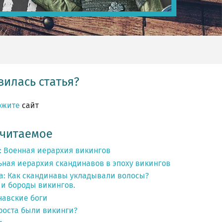
илась статья?
ржите
сайт
 читаемое
: Военная иерархия викингов
ьная иерархия скандинавов в эпоху викингов
а: Как скандинавы укладывали волосы?
и бороды викингов.
навские боги
роста были викинги?