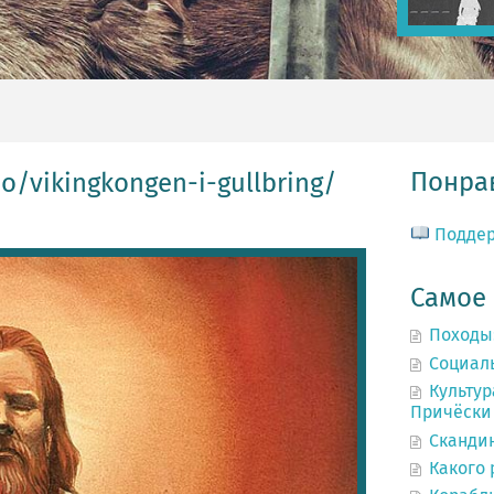
Понрав
o/vikingkongen-i-gullbring/
Подде
Самое
Походы
Социал
Культур
Причёски 
Сканди
Какого 