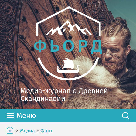
Медиа-журнал о Древней
Скандинавии
Меню
>
Медиа
>
Фото