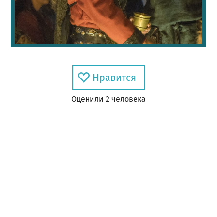
Нравится
Оценил
и
2
человек
а