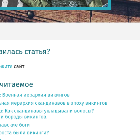
илась статья?
ржите
сайт
 читаемое
: Военная иерархия викингов
ьная иерархия скандинавов в эпоху викингов
а: Как скандинавы укладывали волосы?
и бороды викингов.
навские боги
роста были викинги?