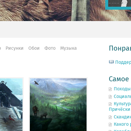
Понрав
р
Рисунки
Обои
Фото
Музыка
Подде
Самое
Походы
Социал
Культур
Причёски 
Сканди
Какого 