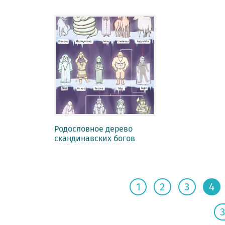
Родословное дерево
скандинавских богов
1
2
3
4
3