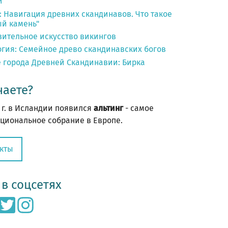
и
 Навигация древних скандинавов. Что такое
ый камень"
зительное искусство викингов
гия: Семейное древо скандинавских богов
 города Древней Скандинавии: Бирка
наете?
 г. в Исландии появился
- самое
альтинг
циональное собрание в Европе.
кты
в соцсетях