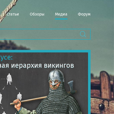
Статьи
Обзоры
Медиа
Форум
усе:
ая иерархия викингов