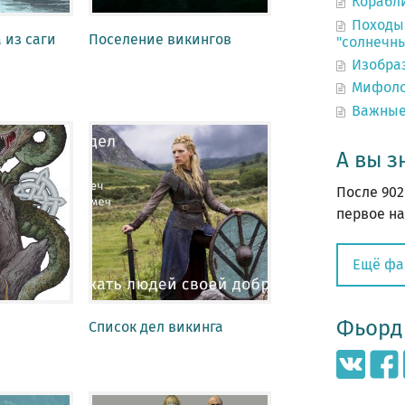
Корабл
Походы:
 из саги
Поселение викингов
"солнечн
Изобра
Мифоло
Важные
А вы з
После 902
первое на
Ещё фа
Фьорд 
Список дел викинга