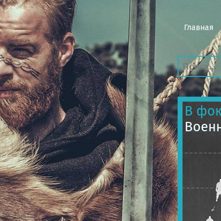
Главная
В фок
Военн