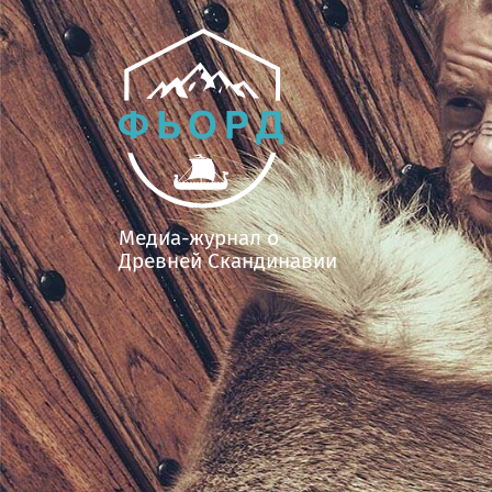
Медиа-журнал о
Древней Скандинавии