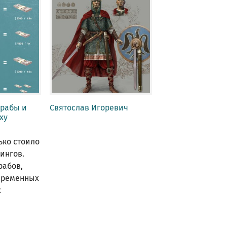
 рабы и
Святослав Игоревич
ху
ько стоило
ингов.
рабов,
временных
х