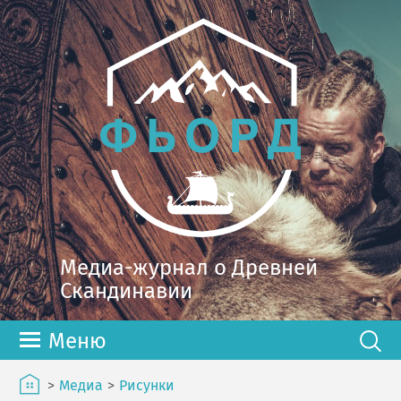
Медиа-журнал о Древней
Скандинавии
Меню
>
Медиа
>
Рисунки