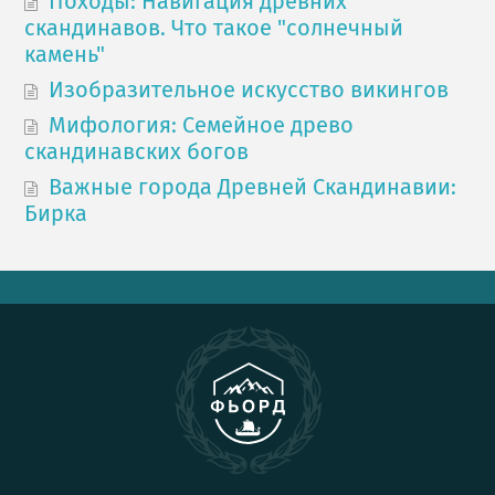
Походы: Навигация древних
скандинавов. Что такое "солнечный
камень"
Изобразительное искусство викингов
Мифология: Семейное древо
скандинавских богов
Важные города Древней Скандинавии:
Бирка