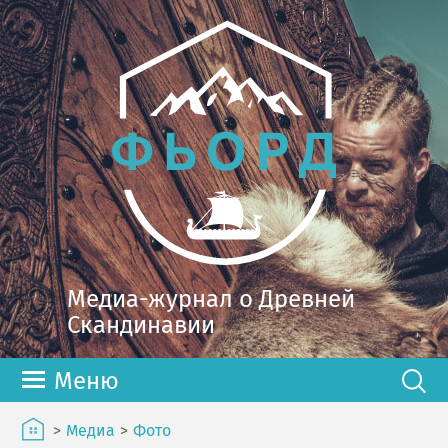
Медиа-журнал о Древней
Скандинавии
Меню
>
Медиа
>
Фото