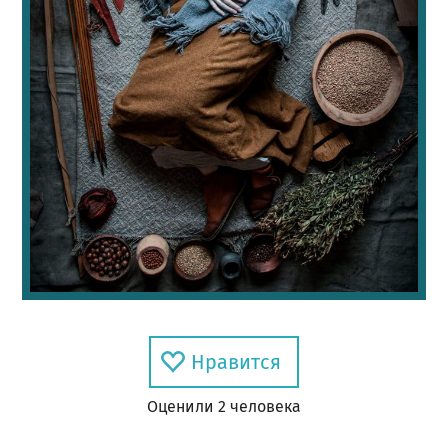
Нравится
Оценил
и
2
человек
а