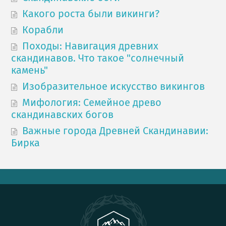
Какого роста были викинги?
Корабли
Походы: Навигация древних
скандинавов. Что такое "солнечный
камень"
Изобразительное искусство викингов
Мифология: Семейное древо
скандинавских богов
Важные города Древней Скандинавии:
Бирка