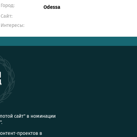
Город:
Odessa
Сайт:
Интересы:
олотой сайт" в номинации
".
контент-проектов в