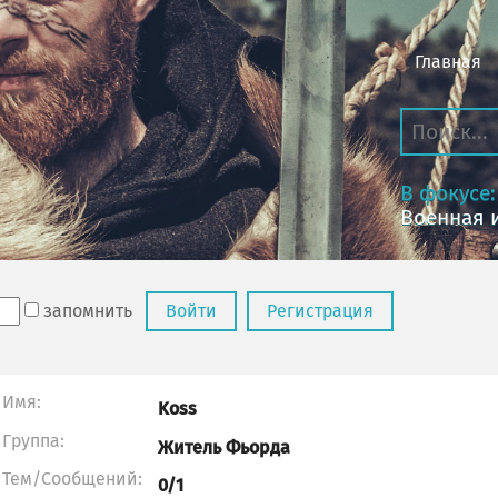
Главная
В фокусе:
Военная 
запомнить
Войти
Регистрация
Имя:
Koss
Группа:
Житель Фьорда
Тем/Сообщений:
0/1