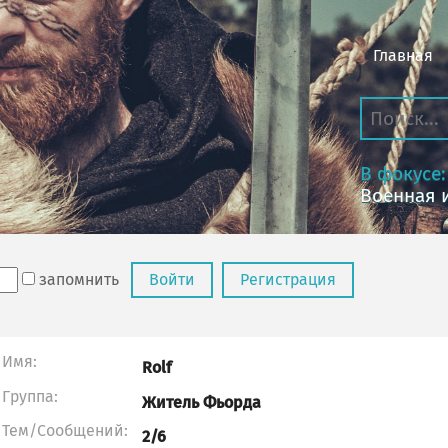
Главная
В фокусе:
Военная 
запомнить
Войти
Регистрация
Имя:
Rolf
Группа:
Житель Фьорда
Тем/Сообщений:
2/6