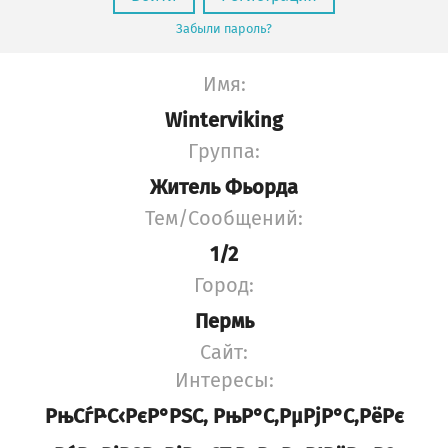
Забыли пароль?
Имя:
Winterviking
Группа:
Житель Фьорда
Тем/Сообщений:
1/2
Город:
Пермь
Сайт:
Интересы:
РњСѓР·С‹РєР°РЅС‚ РњР°С‚РµРјР°С‚РёРє