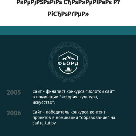
РќРµРјРЅРѕРіРѕ СЂРѕР»РµРІРёРє Р?
РіСЂРѕРґРµР»
Сайт - финалист конкурса "Золотой сайт"
2005
в номинации "история, культура,
искусство".
Сайт - победитель конкурса контент-
2006
проектов в номинации "образование" на
сайте tut.by.