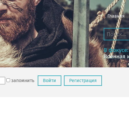
Главная
В фокусе:
Военная 
запомнить
Войти
Регистрация