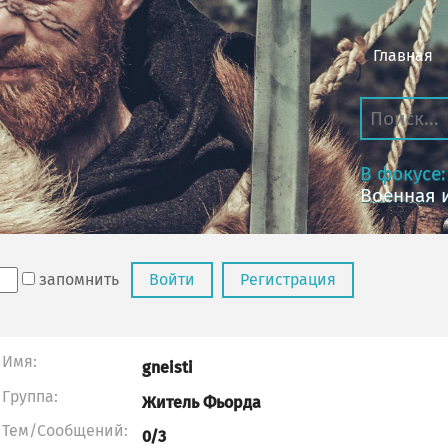
Главная
В фокусе:
Военная 
запомнить
Войти
Регистрация
Имя:
gneisti
Группа:
Житель Фьорда
Тем/Сообщений:
0/3