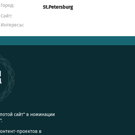
Город:
St.Petersburg
Сайт:
Интересы:
олотой сайт" в номинации
".
контент-проектов в