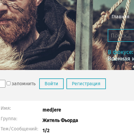
Главная
В фокусе:
Военная 
запомнить
Войти
Регистрация
Имя:
medjere
Группа:
Житель Фьорда
Тем/Сообщений:
1/2