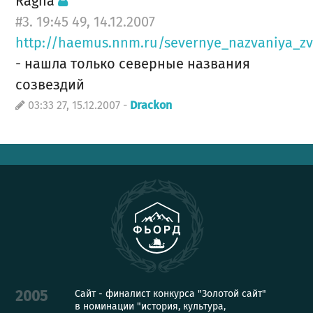
Ragna
#3. 19:45 49, 14.12.2007
http://haemus.nnm.ru/severnye_nazvaniya_zv
- нашла только северные названия
созвездий
03:33 27, 15.12.2007 -
Drackon
Сайт - финалист конкурса "Золотой сайт"
2005
в номинации "история, культура,