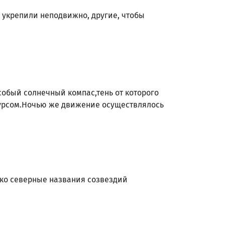
 укрепили неподвижно, другие, чтобы
собый солнечный компас,тень от которого
 курсом.Ночью же движение осуществлялось
ько северные названия созвездий