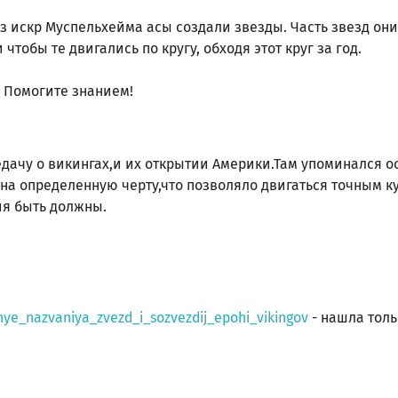
з искр Муспельхейма асы создали звезды. Часть звезд они
чтобы те двигались по кругу, обходя этот круг за год.
? Помогите знанием!
дачу о викингах,и их открытии Америки.Там упоминался о
 на определенную черту,что позволяло двигаться точным
ия быть должны.
ye_nazvaniya_zvezd_i_sozvezdij_epohi_vikingov
- нашла тол