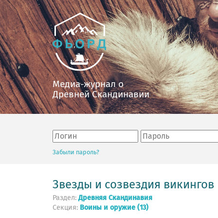
Медиа-журнал о
Древней Скандинавии
Забыли пароль?
Звезды и созвездия викингов
Раздел:
Древняя Скандинавия
Секция:
Воины и оружие (13)