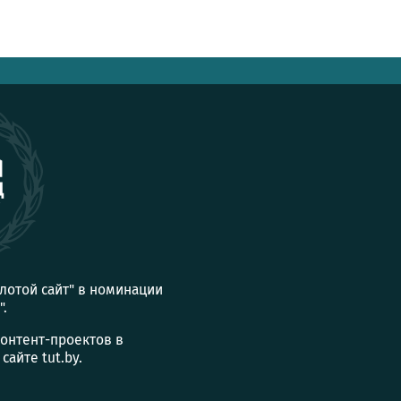
олотой сайт" в номинации
".
контент-проектов в
айте tut.by.