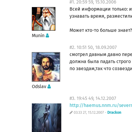
#1. 20:59 59, 15.10.2006
Всей информации только: и
узнавать время, разместили 
Может кто-то больше знает
Munin
#2. 10:51 50, 18.09.2007
смотрел давным давно пере
должна была падать строго
по звездам,так что созвезд
Odslav
#3. 19:45 49, 14.12.2007
http://haemus.nnm.ru/severn
03:33 27, 15.12.2007 -
Drackon