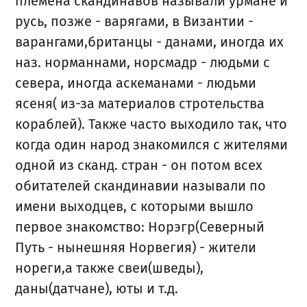
племена скандинавов называли урмане и
русь, позже - варягами, в Византии -
варангами,британцы - данами, иногда их
наз. норманнами, норсмадр - людьми с
севера, иногда аскеманами - людьми
ясеня( из-за материалов стротельства
кораблей). Также часто выходило так, что
когда один народ знакомился с жителями
одной из сканд. стран - он потом всех
обитателей скандинавии называли по
имени выходцев, с которыми вышло
первое знакомство: Норэгр(Северный
Путь - нынешняя Норвегия) - жители
нореги,а также свеи(шведы),
даны(датчане), юты и т.д.