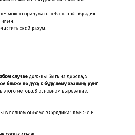
отом можно придумать небольшой обрядик.
с ними!
Очистить свой разум!
должны быть из дерева,в
юбом случае
ое ближе по духу к будущему хазяину рун?
в этого метода.В основном вырезание.
ы в полном обЪеме."Обрядики" ими же и
не согласиться!