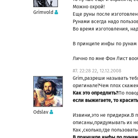
Можно охрой!
Grimvold
Еще руны после изготовлен
Рунами всегда надо пользов
Во время изготовления, над
В принципе инфы по рунам м
Лично по мне Фон Лист воо
#7. 22:28 22, 12.12.2008
Grim,разреши называть тебя
оригинале?Чем плох скажем
По пово
Как это опредлить?
если выжигаете, то красить
Odslav
Извини,это не придирки.В 
описаны,придумывать их не
Как ,сколько,где пользоват
В принципе инфы по рунам м