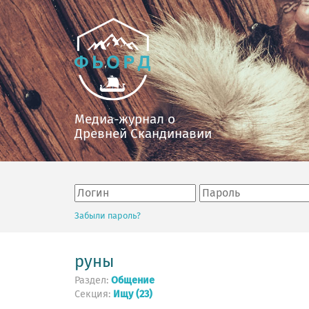
Медиа-журнал о
Древней Скандинавии
Забыли пароль?
руны
Раздел:
Общение
Секция:
Ищу (23)