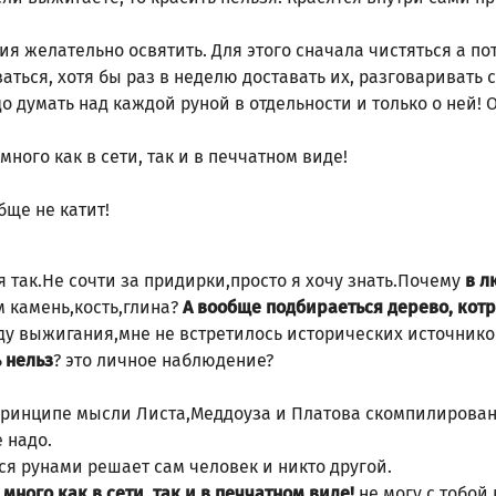
ия желательно освятить. Для этого сначала чистяться а п
аться, хотя бы раз в неделю доставать их, разговаривать 
о думать над каждой руной в отдельности и только о ней! 
ного как в сети, так и в печчатном виде!
бще не катит!
 так.Не сочти за придирки,просто я хочу знать.Почему
в л
 камень,кость,глина?
А вообще подбираеться дерево, котр
ду выжигания,мне не встретилось исторических источнико
? это личное наблюдение?
 нельз
принципе мысли Листа,Меддоуза и Платова скомпилирован
 надо.
ься рунами решает сам человек и никто другой.
не могу с тобой 
ного как в сети, так и в печчатном виде!