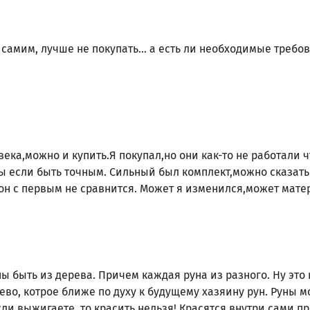
 самим, лучше не покупать... а есть ли необходимые требо
века,можно и купить.Я покупал,но они как-то не работали ч
ы если быть точным. Сильный был комплект,можно сказать 
он с первым не сравнится. Может я изменился,может матери
 быть из дерева. Причем каждая руна из разного. Ну это 
ево, котрое ближе по духу к будущему хазяину рун. Руны 
сли выжигаете, то красить нельзя! Красятся внутри сами п