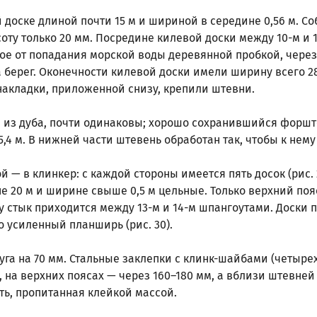
 доске длиной почти 15 м и шириной в середине 0,56 м. Со
соту только 20 мм. Посредине килевой доски между 10-м и
тое от попадания морской воды деревянной пробкой, чере
а берег. Оконечности килевой доски имели ширину всего 2
накладки, приложенной снизу, крепили штевни.
 из дуба, почти одинаковы; хорошо сохранившийся форшт
5,4 м. В нижней части штевень обработан так, чтобы к не
— в клинкер: с каждой стороны имеется пять досок (рис. 
не 20 м и ширине свыше 0,5 м цельные. Только верхний по
 стык приходится между 13-м и 14-м шпангоутами. Доски 
ко усиленный планширь (рис. 30).
уга на 70 мм. Стальные заклепки с клинк-шайбами (четыр
, на верхних поясах — через 160–180 мм, а вблизи штевне
ь, пропитанная клейкой массой.