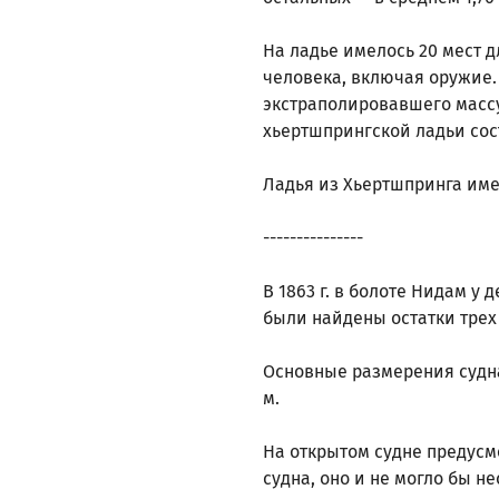
На ладье имелось 20 мест д
человека, включая оружие. 
экстраполировавшего массу
хьертшпрингской ладьи сост
Ладья из Хьертшпринга имее
---------------
В 1863 г. в болоте Нидам у
были найдены остатки трех
Основные размерения судна 
м.
На открытом судне предусмо
судна, оно и не могло бы не