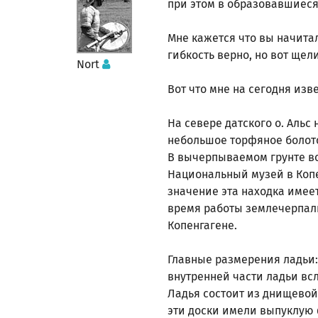
при этом в образовавшиеся 
Мне кажется что вы начита
гибкость верно, но вот щели.
Nort
Вот что мне на сегодня изв
На севере датского о. Альс
небольшое торфяное болото 
В вычерпываемом грунте вс
Национальный музей в Копен
значение эта находка имее
время работы землечерпалк
Копенгагене.
Главные размерения ладьи: 
внутренней части ладьи вс
Ладья состоит из днищевой
эти доски имели выпуклую 