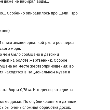
он даже не набирал воды...
о... Особенно опнравилось про щели. Про
инов).
1 г. там землечерпалкой рыли ров через
ского моря.
о чем было сообщено в датский
енный на болоте жертвенник. Особое
рушена на месте жертвоприношения: во
мя находятся в Национальном музее в
та борта 0,78 м. Интересно, что длина
ртовые доски. По опубликованным данным,
сь бы очень сложная обработка досок.