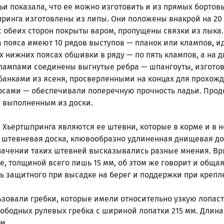
и показала, что ее можно изготовить и из прямых бортовы
принга изготовлены из липы. Они положены внакрой на 20 
с обеих сторон покрыты варом, пропущены связки из лыка.
а пояса имеют 10 рядов выступов — планок или клампов, 
ех нижних поясах обшивки в ряду — по пять клампов, а на 
 клампами соединены выгнутые ребра — шпангоуты, изгот
 банками из ясеня, просверленными на концах для прохо
рсами — обеспечивали поперечную прочность ладьи. Прод
 выполненным из доски.
 Хьертшпринга являются ее штевни, которые в корме и в 
 штевневая доска, клювообразно удлиненная днищевая д
начении таких штевней высказывались разные мнения. Вря
ие, толщиной всего лишь 15 мм, об этом же говорит и обща
ь защитного при высадке на берег и поддержки при крепл
зовали гребки, которые имели относительно узкую лопасть
бодных рулевых гребка с шириной лопатки 215 мм. Длина р
м.