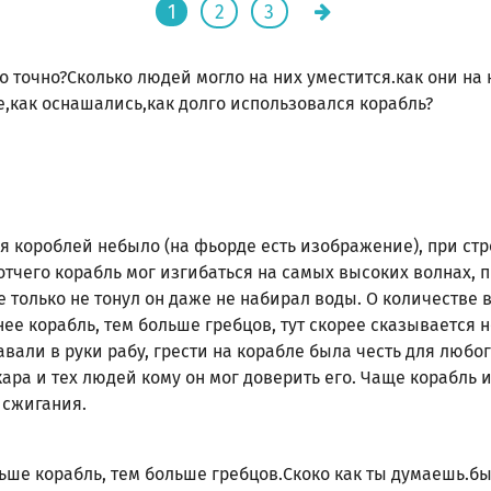
1
2
3
о точно?Сколько людей могло на них уместится.как они на
,как оснашались,как долго использовался корабль?
я короблей небыло (на фьорде есть изображение), при ст
отчего корабль мог изгибаться на самых высоких волнах, 
не только не тонул он даже не набирал воды. О количестве 
нее корабль, тем больше гребцов, тут скорее сказывается
авали в руки рабу, грести на корабле была честь для любог
ара и тех людей кому он мог доверить его. Чаще корабль 
 сжигания.
льше корабль, тем больше гребцов.Скоко как ты думаешь.б