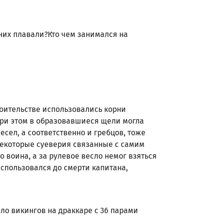
 них плавали?Кто чем занимался на
роительстве использовались корни
при этом в образовавшиеся щели могла
весел, а соответственно и гребцов, тоже
 некоторые суеверия связанные с самим
о воина, а за рулевое весло немог взяться
использовался до смерти капитана,
ыло викингов на драккаре с 36 парами