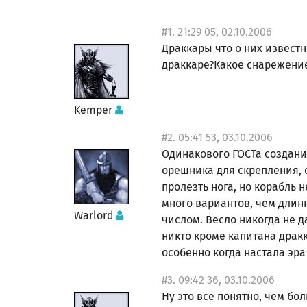
#1. 21:29 05, 02.10.2006
Драккары что о них известн
драккаре?Какое снарежение
Kemper
#2. 05:41 53, 03.10.2006
Одинакового ГОСТа создани
орешника для скрепления, 
пролезть нога, но корабль 
много вариантов, чем длин
Warlord
числом. Весло никогда не д
никто кроме капитана дракк
особенно когда настала эра
#3. 09:42 36, 03.10.2006
Ну это все понятно, чем бо