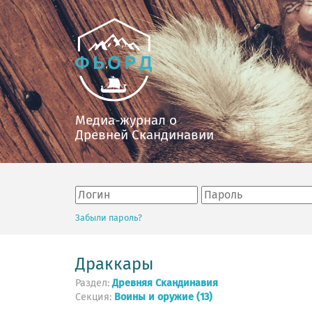
Медиа-журнал о
Древней Скандинавии
Забыли пароль?
Драккары
Раздел:
Древняя Скандинавия
Секция:
Воины и оружие (13)