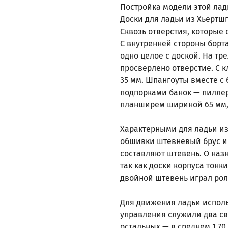
Постройка модели этой ладь
Доски для ладьи из Хьертш
Сквозь отверстия, которые 
С внутренней стороны борт
одно целое с доской. На тр
просверлено отверстие. С
35 мм. Шпангоуты вместе с
подпорками банок — пилле
планширем шириной 65 мм,
Характерными для ладьи из
обшивки штевневый брус и
составляют штевень. О наз
так как доски корпуса тонк
двойной штевень играл рол
Для движения ладьи исполь
управления служили два сво
остальных — в среднем 1,70 