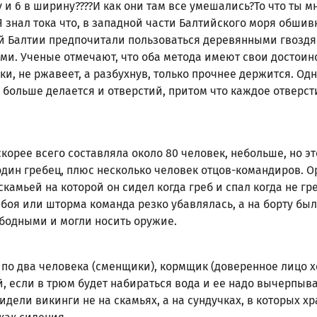
ну и 6 в ширину????И как они там все умешались?То что ты 
Я знал тока что, в западной части Балтийского моря обши
й Балтии предпочитали пользоваться деревянными гвоздя
. Ученые отмечают, что оба метода имеют свои достоинс
ки, не ржавеет, а разбухнув, только прочнее держится. Од
, больше делается и отверстий, притом что каждое отверст
корее всего составляла около 80 человек, небольше, но э
-один гребец, плюс несколько человек отцов-командиров.
скамьей на которой он сидел когда греб и спал когда не г
о боя или шторма команда резко убавлялась, а на борту б
ободными и могли носить оружие.
по два человека (сменщики), кормщик (доверенное лицо хе
й, если в трюм будет набираться вода и ее надо вычерпыва
Сидели викинги не на скамьях, а на сундучках, в которых 