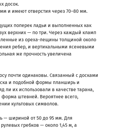
х досок.
мм и имеют отверстия через 70–80 мм.
идущих поперек ладьи и выполненных как
двух верхних — по три. Через каждый кламп
овленные из ореха-лещины толщиной около
ждения ребер, и вертикальными ясеневыми
ольная же прочность увеличена
носу почти одинаковы. Связанный с досками
оска и подобной формы планширь и
д ли их использовали в качестве тарана,
я форма штевней. Вероятнее всего,
ении культовых символов.
 — шириной от 50 до 95 мм. Для
улевых гребков — около 1,45 м, а