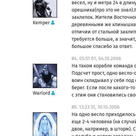
весел, ну и метра 24 в дли
орешника(про это не знал).
заклепок. Жители Восточно
Kemper
деревянными же клинышками
отличии от стальной заклеп
требуется больше, а значит
большое спасибо за ответ.
#4. 05:51 01, 04.10.2006
На таком корабле команда с
Подсчет прост, одно весло
воин складывал у себя под 
берег. Если после какого-т
Warlord
с этим они становились св
#5. 13:23 51, 10.10.2006
На одно весло приходилось 
еще 2-4 человека (на случа
двое, например, в шторм). 