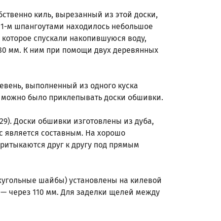
бственно киль, вырезанный из этой доски,
 11-м шпангоутами находилось небольшое
з которое спускали накопившуюся воду,
80 мм. К ним при помощи двух деревянных
евень, выполненный из одного куска
му можно было приклепывать доски обшивки.
29). Доски обшивки изготовлены из дуба,
яс является составным. На хорошо
притыкаются друг к другу под прямым
ехугольные шайбы) установлены на килевой
й — через 110 мм. Для заделки щелей между