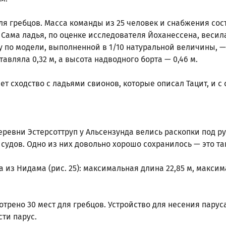
ля гребцов. Масса команды из 25 человек и снабжения соста
Сама ладья, по оценке исследователя Йоханессена, весила
 по модели, выполненной в 1/10 натуральной величины, — 
авляла 0,32 м, а высота надводного борта — 0,46 м.
т сходство с ладьями свионов, которые описал Тацит, и с
 деревни Эстерсоттруп у Альсензунда велись раскопки под р
 судов. Одно из них довольно хорошо сохранилось — это т
из Нидама (рис. 25): максимальная длина 22,85 м, максим
трено 30 мест для гребцов. Устройство для несения паруса
сти парус.