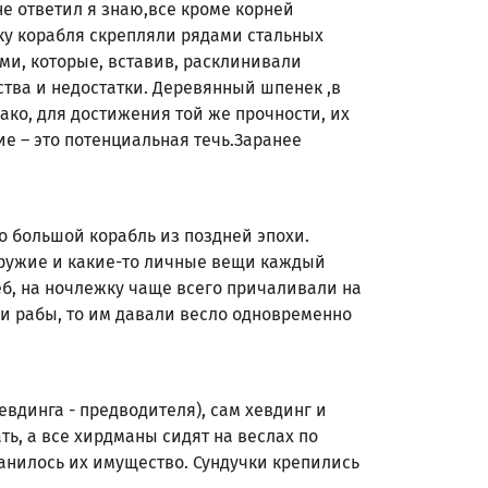
мне ответил я знаю,все кроме корней
вку корабля скрепляли рядами стальных
ми, которые, вставив, расклинивали
тва и недостатки. Деревянный шпенек ,в
нако, для достижения той же прочности, их
ие – это потенциальная течь.Заранее
то большой корабль из поздней эпохи.
 Оружие и какие-то личные вещи каждый
реб, на ночлежку чаще всего причаливали на
ыли рабы, то им давали весло одновременно
вдинга - предводителя), сам хевдинг и
ть, а все хирдманы сидят на веслах по
хранилось их имущество. Сундучки крепились