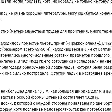
щели могла пролезть нога, но корабль не только не тонул 
лись не очень хорошей литературы. Могу ошибаться конечн
..
естно (метериалместами труден для прочтения, много терм
 находилось поместье Хьертшпринг («Прыжок оленя»). В 192
(размером всего 45×50 м), находившееся в 3 км от Балтий
тречались многочисленные остатки предметов прошлого, 
гагене. В 1921–1922 гг. его сотрудники исследовали найд
т благодаря обнаруженной лодке-ладье, которая была раз
и она сильно пострадала. Остатки ладьи в настоящее вре
наибольшая длина 15,3 м, наибольшая ширина 2,07 м и высо
ледствие особой формы штевней составляет 13,28 м.
 доски, к которой с каждой стороны привязаны по две бо
форму, хотя последнее маловероятно, так как потребовала